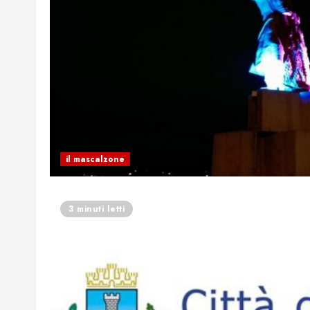
il mascalzone
3 minuti letti