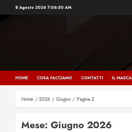
Vai
8 Agosto 2026
7:06:52 AM
al
contenuto
HOME
COSA FACCIAMO
CONTATTI
IL MASC
Home
2026
Giugno
Pagina 2
Mese:
Giugno 2026