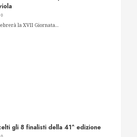
viola
0
ebrerà la XVII Giornata...
ti gli 8 finalisti della 41^ edizione
0