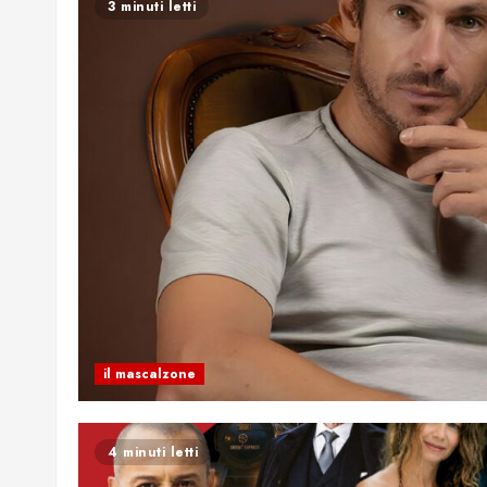
3 minuti letti
il mascalzone
4 minuti letti